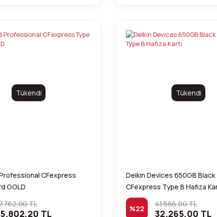
Tükendi
Tükendi
 Professional CFexpress
Delkin Devices 650GB Black
rd GOLD
CFexpress Type B Hafıza Kar
7.762,00 TL
41.586,00 TL
%22
5.802,20 TL
32.265,00 TL