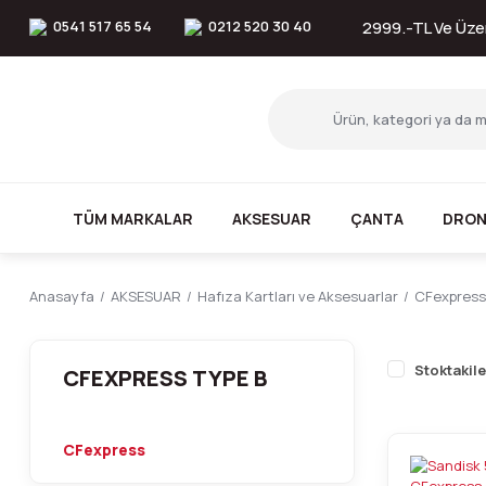
0541 517 65 54
0212 520 30 40
2999.-TL Ve Üzer
TÜM MARKALAR
AKSESUAR
ÇANTA
DRON
Anasayfa
AKSESUAR
Hafıza Kartları ve Aksesuarlar
CFexpress
Stoktakile
CFEXPRESS TYPE B
CFexpress