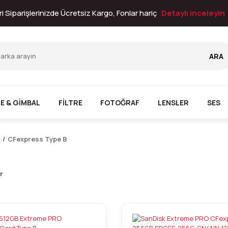
i Siparişlerinizde Ücretsiz Kargo, Fonlar hariç
Detaylı inceleyin
ARA
E & GİMBAL
FİLTRE
FOTOĞRAF
LENSLER
SES
CFexpress Type B
r