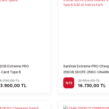
12GB Extreme PRO
SanDisk Extreme PRO CFex
 Card Type B
256GB SDCFE-256G-GN4NN
Type B XQD 4K Hafıza Kartı
6.290,00 TL
20.554,00 TL
%19
3.900,00 TL
16.730,00 TL