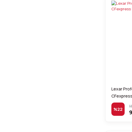
Lexar Prof
CFexpress 
1
%22
9