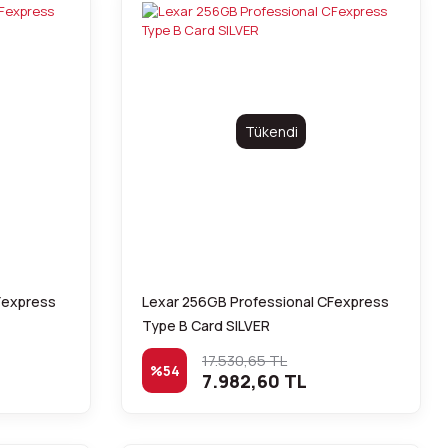
Tükendi
Fexpress
Lexar 256GB Professional CFexpress
Type B Card SILVER
17.530,65 TL
%54
7.982,60 TL