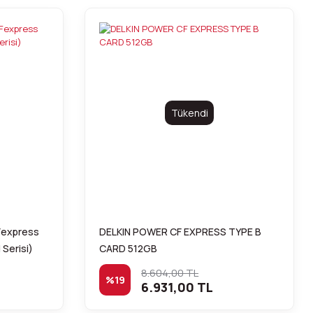
Tükendi
Fexpress
DELKIN POWER CF EXPRESS TYPE B
Serisi)
CARD 512GB
8.604,00 TL
%19
6.931,00 TL