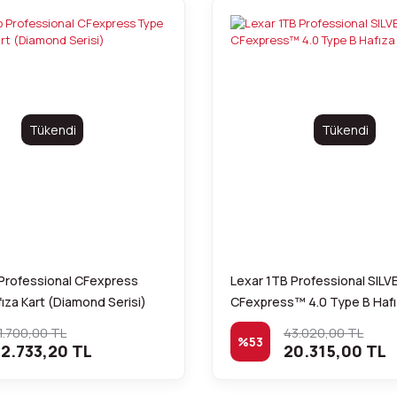
Tükendi
Tükendi
 Professional CFexpress
Lexar 1TB Professional SILV
ıza Kart (Diamond Serisi)
CFexpress™ 4.0 Type B Hafız
1.700,00 TL
43.020,00 TL
%53
2.733,20 TL
20.315,00 TL