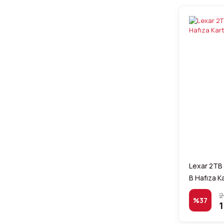
Lexar 2TB
B Hafıza K
2
%37
1