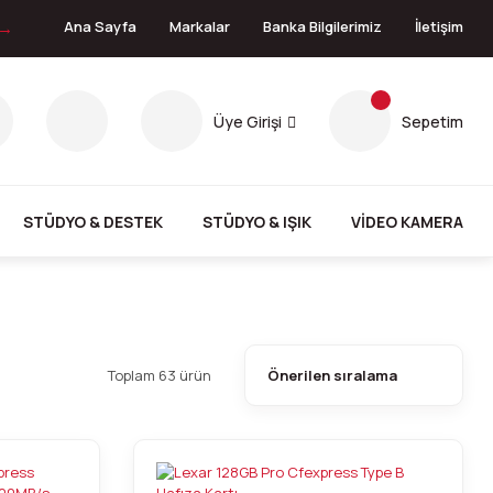
 →
Ana Sayfa
Markalar
Banka Bilgilerimiz
İletişim
Üye Girişi
Sepetim
STÜDYO & DESTEK
STÜDYO & IŞIK
VİDEO KAMERA
Toplam 63 ürün