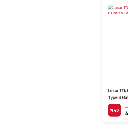
Lexar 1Tb
Type B Haf
7
%40
4