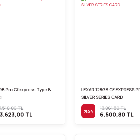
GB Pro Cfexpress Type B
LEXAR 128GB CF EXPRESS P
ı
SILVER SERIES CARD
1.510,00 TL
13.981,50 TL
%54
3.623,00 TL
6.500,80 TL