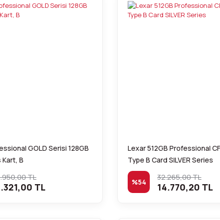
essional GOLD Serisi 128GB
Lexar 512GB Professional C
Kart, B
Type B Card SILVER Series
1.950,00 TL
32.265,00 TL
%54
.321,00 TL
14.770,20 TL