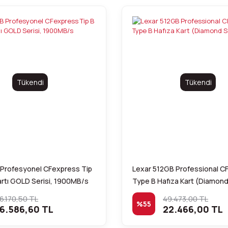
Tükendi
Tükendi
 Profesyonel CFexpress Tip
Lexar 512GB Professional C
artı GOLD Serisi, 1900MB/s
Type B Hafıza Kart (Diamond 
6.170,50 TL
49.473,00 TL
%55
6.586,60 TL
22.466,00 TL