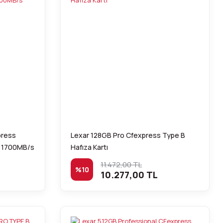
press
Lexar 128GB Pro Cfexpress Type B
 1700MB/s
Hafıza Kartı
11.472,00 TL
%10
10.277,00 TL