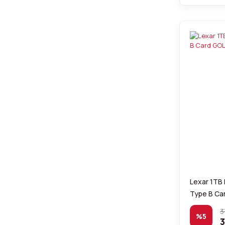
Lexar 1TB
Type B Ca
3
%5
3