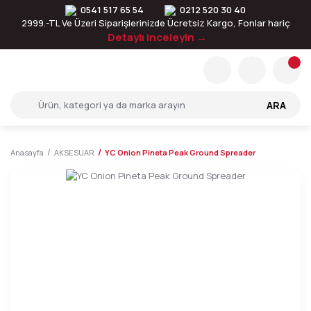
0541 517 65 54
0212 520 30 40
2999.-TL Ve Üzeri Siparişlerinizde Ücretsiz Kargo, Fonlar hariç
Detaylı inceleyin →
ARA
Anasayfa
AKSESUAR
YC Onion Pineta Peak Ground Spreader