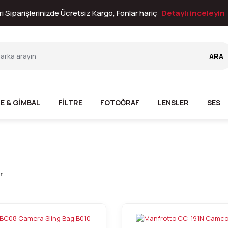
i Siparişlerinizde Ücretsiz Kargo, Fonlar hariç
Detaylı inceleyin
ARA
E & GİMBAL
FİLTRE
FOTOĞRAF
LENSLER
SES
r