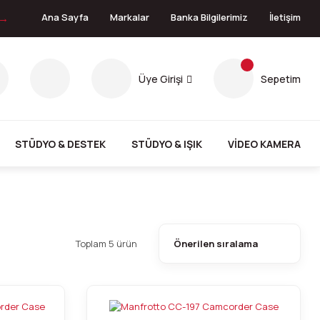
 →
Ana Sayfa
Markalar
Banka Bilgilerimiz
İletişim
Üye Girişi
Sepetim
STÜDYO & DESTEK
STÜDYO & IŞIK
VİDEO KAMERA
Toplam 5 ürün