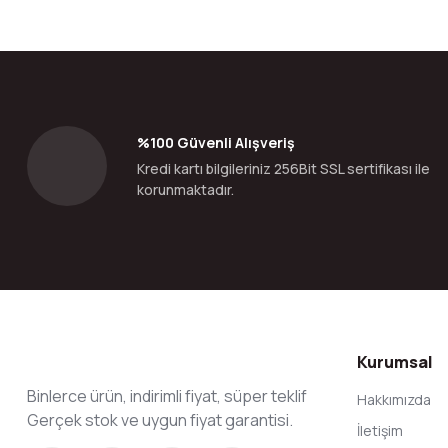
%100 Güvenli Alışveriş
Kredi kartı bilgileriniz 256Bit SSL sertifikası ile
korunmaktadır.
Kurumsal
Binlerce ürün, indirimli fiyat, süper teklif
Hakkımızda
Gerçek stok ve uygun fiyat garantisi.
İletişim