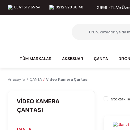
0541 517 65 54
0212 520 30 40
2999.-TL Ve Üzer
TÜM MARKALAR
AKSESUAR
ÇANTA
DRON
Anasayfa
ÇANTA
Video Kamera Çantası
Stoktakile
VIDEO KAMERA
ÇANTASI
ÇANTA