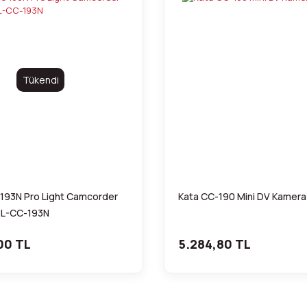
Tükendi
 193N Pro Light Camcorder
Kata CC-190 Mini DV Kamera
PL-CC-193N
00 TL
5.284,80 TL