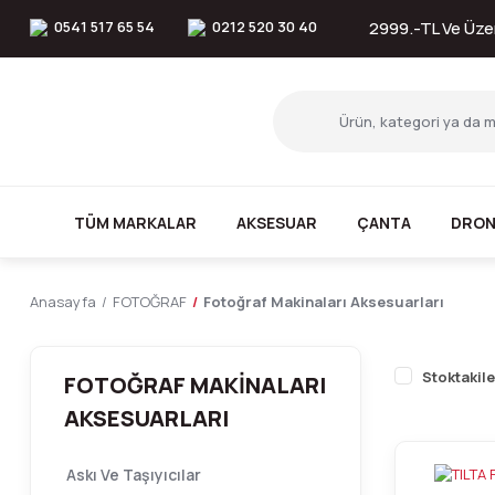
0541 517 65 54
0212 520 30 40
2999.-TL Ve Üzer
TÜM MARKALAR
AKSESUAR
ÇANTA
DRON
Anasayfa
FOTOĞRAF
Fotoğraf Makinaları Aksesuarları
Stoktakile
FOTOĞRAF MAKINALARI
AKSESUARLARI
Askı Ve Taşıyıcılar