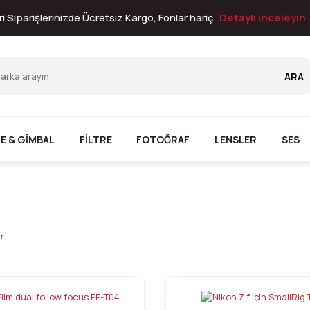
i Siparişlerinizde Ücretsiz Kargo, Fonlar hariç
Detaylı inceleyin
ARA
E & GİMBAL
FİLTRE
FOTOĞRAF
LENSLER
SES
r