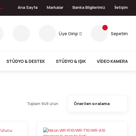
 →
Ana Sayfa
Markalar
Banka Bilgilerimiz
İletişim
Üye Girişi
Sepetim
STÜDYO & DESTEK
STÜDYO & IŞIK
VİDEO KAMERA
Toplam 948 ürün