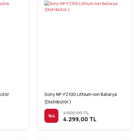
bütör
Sony NP-FZ100 Lithium-Ion Batarya
(Distribütör )
4.500,00 TL
%4
4.299,00 TL