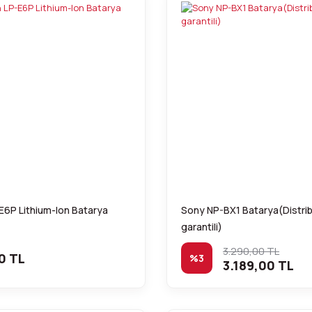
E6P Lithium-Ion Batarya
Sony NP-BX1 Batarya(Distri
garantili)
3.290,00 TL
0 TL
%3
3.189,00 TL