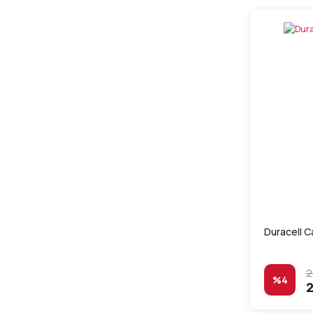
Duracell 
2
%4
2