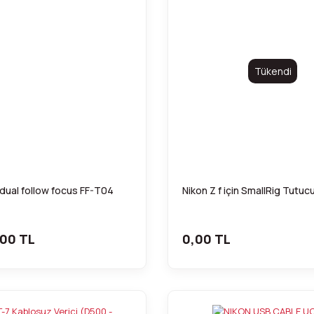
Tükendi
 dual follow focus FF-T04
Nikon Z f için SmallRig Tutuc
00 TL
0,00 TL