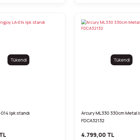
Tükendi
Tükendi
014 Işık standı
Arcury ML330 330cm Metal Iş
FDCA32132
TL
4.799,00 TL