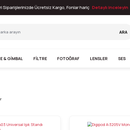
i Siparişlerinizde Ücretsiz Kargo, Fonlar hariç
Detaylı inceleyin
ARA
E & GİMBAL
FİLTRE
FOTOĞRAF
LENSLER
SES
r