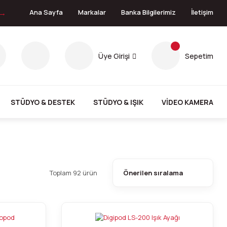
 →
Ana Sayfa
Markalar
Banka Bilgilerimiz
İletişim
Üye Girişi
Sepetim
STÜDYO & DESTEK
STÜDYO & IŞIK
VİDEO KAMERA
Toplam 92 ürün