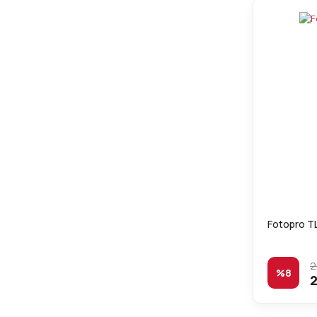
Fotopro TL
2
%8
2