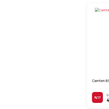
Camten B
5
%17
4