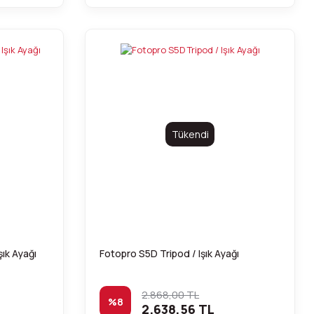
Tükendi
ık Ayağı
Fotopro S5D Tripod / Işık Ayağı
2.868,00 TL
%8
2.638,56 TL