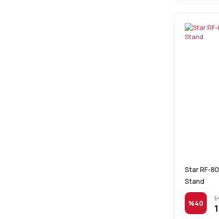
Star RF-80
Stand
1
%40
1