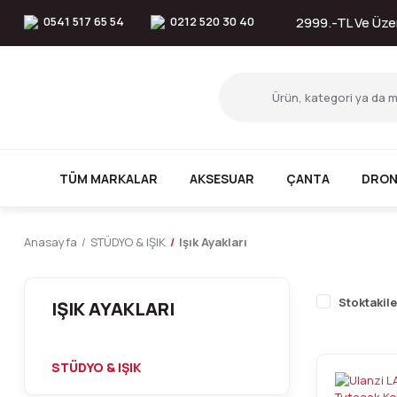
0541 517 65 54
0212 520 30 40
2999.-TL Ve Üzer
TÜM MARKALAR
AKSESUAR
ÇANTA
DRON
Anasayfa
STÜDYO & IŞIK
Işık Ayakları
Stoktakile
IŞIK AYAKLARI
STÜDYO & IŞIK