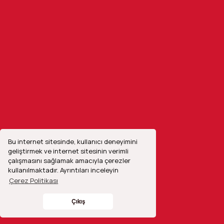
Sprolink NeoLIVE R2 Canlı Yayın Video Mikseri
37.284,00 TL
%15
Bu internet sitesinde, kullanıcı deneyimini
geliştirmek ve internet sitesinin verimli
Facebook
çalışmasını sağlamak amacıyla çerezler
kullanılmaktadır. Ayrıntıları inceleyin
Instagram
Çerez Politikası
Whatsapp
Çıkış