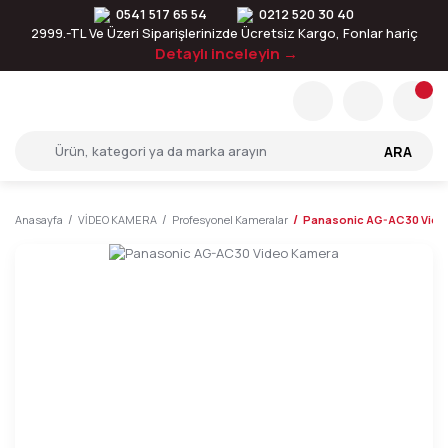
0541 517 65 54
0212 520 30 40
2999.-TL Ve Üzeri Siparişlerinizde Ücretsiz Kargo, Fonlar hariç
Detaylı inceleyin →
ARA
Anasayfa
VİDEO KAMERA
Profesyonel Kameralar
Panasonic AG-AC30 Vide