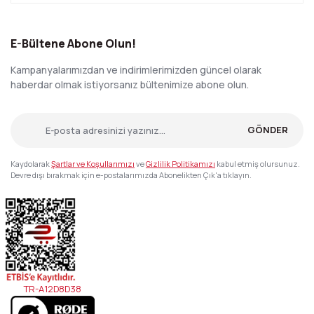
E-Bültene Abone Olun!
Kampanyalarımızdan ve indirimlerimizden güncel olarak
haberdar olmak istiyorsanız bültenimize abone olun.
GÖNDER
Kaydolarak
Şartlar ve Koşullarımızı
ve
Gizlilik Politikamızı
kabul etmiş olursunuz.
Devre dışı bırakmak için e-postalarımızda Abonelikten Çık'a tıklayın.
TR-A12D8D38