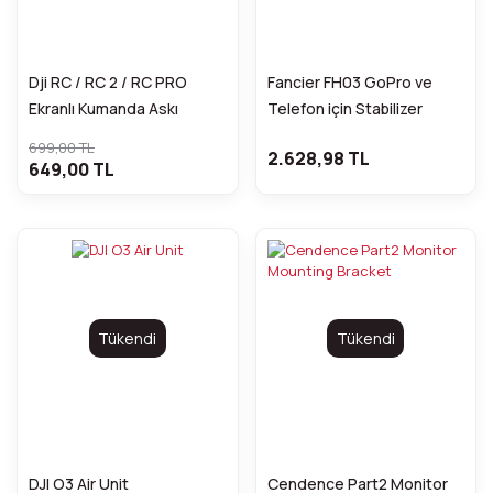
Dji RC / RC 2 / RC PRO
Fancier FH03 GoPro ve
Ekranlı Kumanda Askı
Telefon için Stabilizer
Aparatı
699,00 TL
2.628,98 TL
649,00 TL
Tükendi
Tükendi
DJI O3 Air Unit
Cendence Part2 Monitor