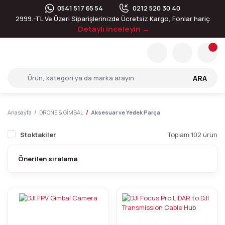
0541 517 65 54
0212 520 30 40
2999.-TL Ve Üzeri Siparişlerinizde Ücretsiz Kargo, Fonlar hariç
Detaylı inceleyin →
ARA
Anasayfa
DRONE & GİMBAL
Aksesuar ve Yedek Parça
Stoktakiler
Toplam 102 ürün