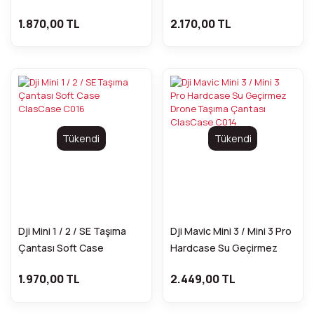
ClasCase C018
ClasCase C017
1.870,00 TL
2.170,00 TL
Tükendi
Tükendi
Dji Mini 1 / 2 / SE Taşıma
Dji Mavic Mini 3 / Mini 3 Pro
Çantası Soft Case
Hardcase Su Geçirmez
ClasCase C016
Drone Taşıma Çantası
1.970,00 TL
2.449,00 TL
ClasCase C014