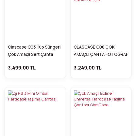
Clascase C03 Küp Süngerli
CLASCASE C08 ÇOK
Çok Amaçlı Sert Çanta
AMAÇLI ÇANTA FOTOĞRAF
MAKİNASI LENS VE ÖZEL
3.499,00 TL
3.249,00 TL
ÜRÜNLER İÇİN