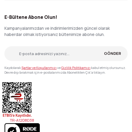
E-Bültene Abone Olun!
Kampanyalarımızdan ve indirimlerimizden güncel olarak
haberdar olmak istiyorsanız bültenimize abone olun.
GÖNDER
Kaydolarak
Şartlar ve Koşullarımızı
ve
Gizlilik Politikamızı
kabul etmiş olursunuz.
Devre dışı bırakmak için e-postalarımızda Abonelikten Çık'a tıklayın.
TR-A12D8D38