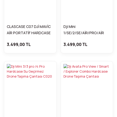
CLASCASE C07 DJİ MAVİC
Dji Mini
AİR PORTATİF HARDCASE
1/SE/2/SE/AİR/PRO/AİR
ÇANTA
2/2S/2PRO/ZOOM
3.499,00 TL
3.499,00 TL
Hardcase Su Geçirmez
Çanta