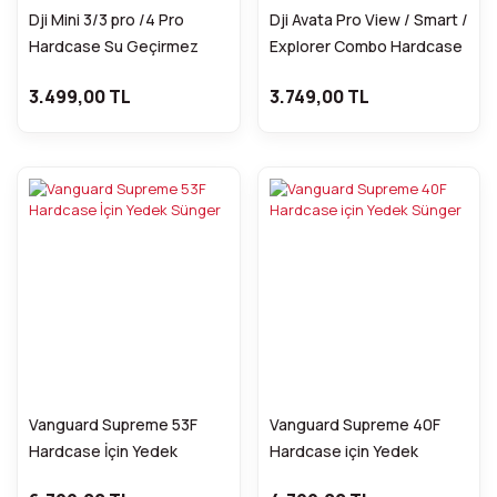
Dji Mini 3/3 pro /4 Pro
Dji Avata Pro View / Smart /
Hardcase Su Geçirmez
Explorer Combo Hardcase
Drone Taşıma Çantası
Drone Taşıma Çantası
3.499,00 TL
3.749,00 TL
C020
Vanguard Supreme 53F
Vanguard Supreme 40F
Hardcase İçin Yedek
Hardcase için Yedek
Sünger
Sünger