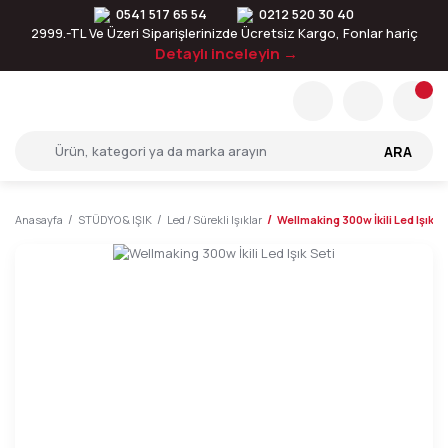
0541 517 65 54
0212 520 30 40
2999.-TL Ve Üzeri Siparişlerinizde Ücretsiz Kargo, Fonlar hariç
Detaylı inceleyin →
ARA
Anasayfa
STÜDYO & IŞIK
Led / Sürekli Işıklar
Wellmaking 300w İkili Led Işık Se