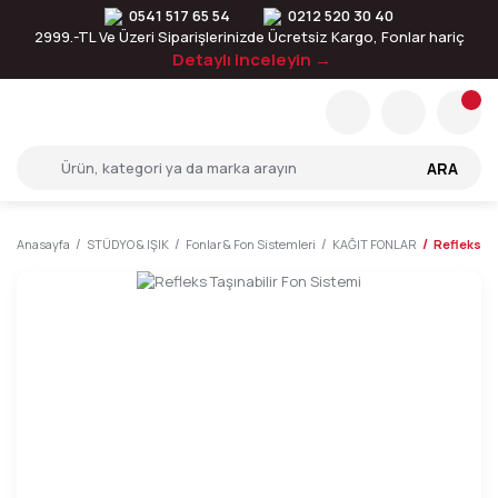
0541 517 65 54
0212 520 30 40
2999.-TL Ve Üzeri Siparişlerinizde Ücretsiz Kargo, Fonlar hariç
Detaylı inceleyin →
ARA
Anasayfa
STÜDYO & IŞIK
Fonlar & Fon Sistemleri
KAĞIT FONLAR
Refleks Ta