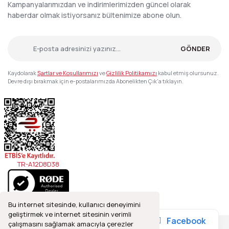
Kampanyalarımızdan ve indirimlerimizden güncel olarak
haberdar olmak istiyorsanız bültenimize abone olun.
GÖNDER
Kaydolarak
Şartlar ve Koşullarımızı
ve
Gizlilik Politikamızı
kabul etmiş olursunuz.
Devre dışı bırakmak için e-postalarımızda Abonelikten Çık'a tıklayın.
TR-A12D8D38
Bu internet sitesinde, kullanıcı deneyimini
geliştirmek ve internet sitesinin verimli
Facebook
çalışmasını sağlamak amacıyla çerezler