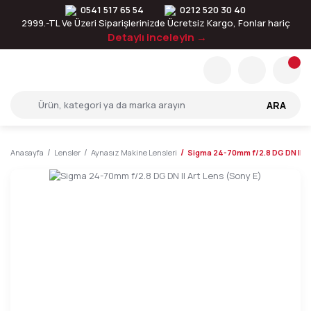
0541 517 65 54
0212 520 30 40
2999.-TL Ve Üzeri Siparişlerinizde Ücretsiz Kargo, Fonlar hariç
Detaylı inceleyin →
ARA
Anasayfa
Lensler
Aynasız Makine Lensleri
Sigma 24-70mm f/2.8 DG DN II Ar