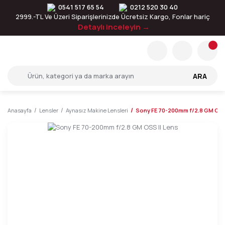
0541 517 65 54
0212 520 30 40
2999.-TL Ve Üzeri Siparişlerinizde Ücretsiz Kargo, Fonlar hariç
Detaylı inceleyin →
ARA
Anasayfa
Lensler
Aynasız Makine Lensleri
Sony FE 70-200mm f/2.8 GM OSS 