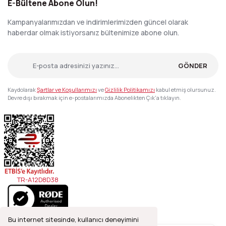
E-Bültene Abone Olun!
Kampanyalarımızdan ve indirimlerimizden güncel olarak
haberdar olmak istiyorsanız bültenimize abone olun.
GÖNDER
Kaydolarak
Şartlar ve Koşullarımızı
ve
Gizlilik Politikamızı
kabul etmiş olursunuz.
Devre dışı bırakmak için e-postalarımızda Abonelikten Çık'a tıklayın.
TR-A12D8D38
Bu internet sitesinde, kullanıcı deneyimini