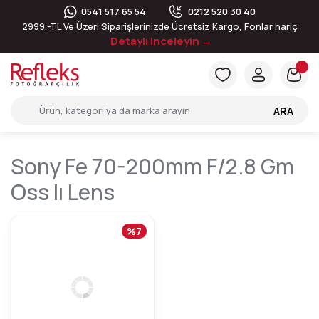
0541 517 65 54
0212 520 30 40
2999.-TL Ve Üzeri Siparişlerinizde Ücretsiz Kargo, Fonlar hariç
Detaylı inceleyin →
ARA
Sony Fe 70-200mm F/2.8 Gm
Oss Iı Lens
%7