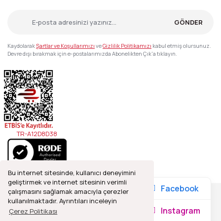
GÖNDER
Kaydolarak
Şartlar ve Koşullarımızı
ve
Gizlilik Politikamızı
kabul etmiş olursunuz.
Devre dışı bırakmak için e-postalarımızda Abonelikten Çık'a tıklayın.
TR-A12D8D38
Bu internet sitesinde, kullanıcı deneyimini
geliştirmek ve internet sitesinin verimli
Facebook
çalışmasını sağlamak amacıyla çerezler
kullanılmaktadır. Ayrıntıları inceleyin
2021© Refleks Fotoğrafçılık, Tüm Hakları Saklıdır.
Instagram
Çerez Politikası