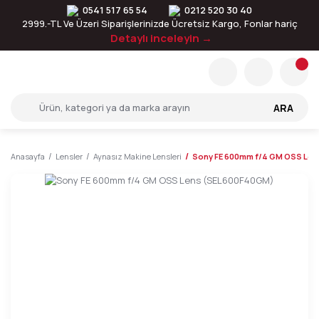
0541 517 65 54
0212 520 30 40
2999.-TL Ve Üzeri Siparişlerinizde Ücretsiz Kargo, Fonlar hariç
Detaylı inceleyin →
ARA
Anasayfa
Lensler
Aynasız Makine Lensleri
Sony FE 600mm f/4 GM OSS Le