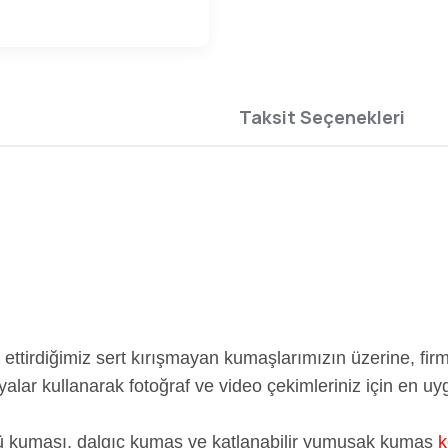
Taksit Seçenekleri
irdiğimiz sert kırışmayan kumaşlarımızın üzerine, firma
r kullanarak fotoğraf ve video çekimleriniz için en uygu
üsü kumaşı, dalgıç kumaş ve katlanabilir yumuşak kumaş
k