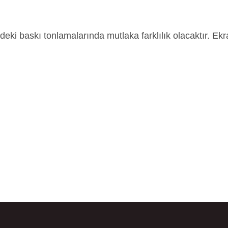
ndeki baskı tonlamalarında mutlaka farklılık olacaktır. 
da yetersiz gördüğünüz noktaları öneri formunu kullanarak tarafımıza ilete
Bu ürüne ilk yorumu siz yapın!
Yorum Yaz