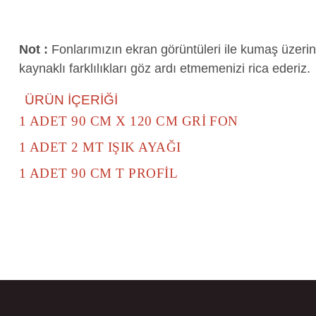
Not :
Fonlarımızın ekran görüntüleri ile kumaş üzeri
kaynaklı farklılıkları göz ardı etmemenizi rica ederiz.
ÜRÜN İÇERİĞİ
1 ADET 90 CM X 120 CM GRİ FON
1 ADET 2 MT IŞIK AYAĞI
1 ADET 90 CM T PROFİL
Bu ürünün fiyat bilgisi, resim, ürün açıklamalarında ve diğer konular
Görüş ve önerileriniz için teşekkür ederiz.
Ürün resmi kalitesiz, bozuk veya görüntülenemiyor.
Ürün açıklamasında eksik bilgiler bulunuyor.