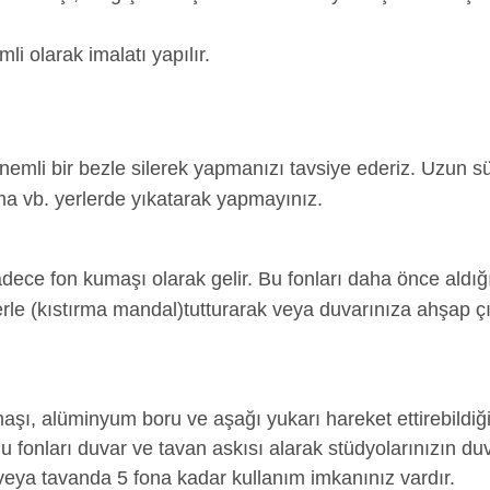
li olarak imalatı yapılır.
 nemli bir bezle silerek yapmanızı tavsiye ederiz. Uzun 
kama vb. yerlerde yıkatarak yapmayınız.
sadece fon kumaşı olarak gelir. Bu fonları daha önce aldı
plerle (kıstırma mandal)tutturarak veya duvarınıza ahşap ç
aşı, alüminyum boru ve aşağı yukarı hareket ettirebildiğ
 Bu fonları duvar ve tavan askısı alarak stüdyolarınızın d
a veya tavanda 5 fona kadar kullanım imkanınız vardır.