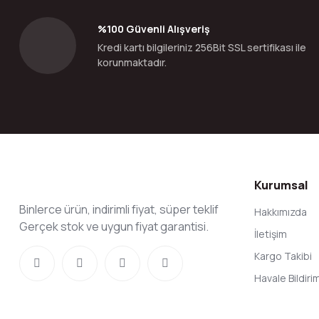
Ürün bilgilerinde hatalar bulunuyor.
%100 Güvenli Alışveriş
Ürün fiyatı diğer sitelerden daha pahalı.
Kredi kartı bilgileriniz 256Bit SSL sertifikası ile
Bu ürüne benzer farklı alternatifler olmalı.
korunmaktadır.
Kurumsal
Binlerce ürün, indirimli fiyat, süper teklif
Hakkımızda
Gerçek stok ve uygun fiyat garantisi.
İletişim
Kargo Takibi
Havale Bildir