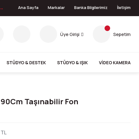
 →
Ana Sayfa
Markalar
Banka Bilgilerimiz
İletişim
Üye Girişi
Sepetim
STÜDYO & DESTEK
STÜDYO & IŞIK
VİDEO KAMERA
 90Cm Taşınabilir Fon
 TL