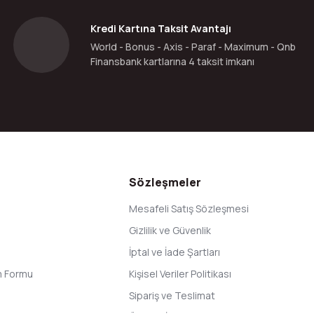
Kredi Kartına Taksit Avantajı
World - Bonus - Axis - Paraf - Maximum - Qnb
Finansbank kartlarına 4 taksit imkanı
Gönder
Sözleşmeler
Mesafeli Satış Sözleşmesi
Gizlilik ve Güvenlik
İptal ve İade Şartları
im Formu
Kişisel Veriler Politikası
Sipariş ve Teslimat