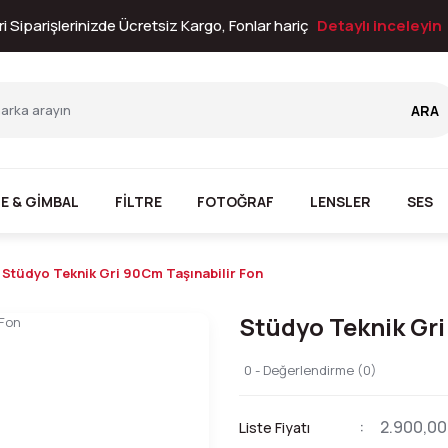
i Siparişlerinizde Ücretsiz Kargo, Fonlar hariç
Detaylı inceleyin
ARA
E & GİMBAL
FİLTRE
FOTOĞRAF
LENSLER
SES
Stüdyo Teknik Gri 90Cm Taşınabilir Fon
Stüdyo Teknik Gri
0 - Değerlendirme (0)
2.900,00
Liste Fiyatı