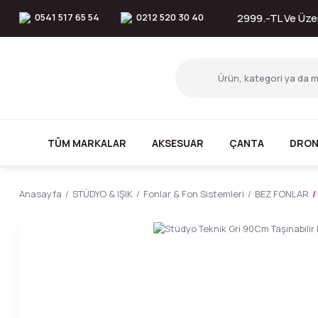
0541 517 65 54
0212 520 30 40
2999.-TL Ve Üzer
TÜM MARKALAR
AKSESUAR
ÇANTA
DRON
Anasayfa
STÜDYO & IŞIK
Fonlar & Fon Sistemleri
BEZ FONLAR