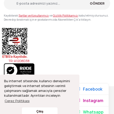
GÖNDER
Kaydolarak
Şartlar ve Koşullarımızı
ve
Gizlilik Politikamızı
kabul etmiş olursunuz.
Devre dışı bırakmak için e-postalarımızda Abonelikten Çık'a tıklayın.
TR-A12D8D38
Bu internet sitesinde, kullanıcı deneyimini
geliştirmek ve internet sitesinin verimli
Facebook
çalışmasını sağlamak amacıyla çerezler
kullanılmaktadır. Ayrıntıları inceleyin
2021© Refleks Fotoğrafçılık, Tüm Hakları Saklıdır.
Instagram
Çerez Politikası
Whatsapp
Çıkış