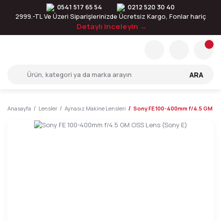
0541 517 65 54
0212 520 30 40
2999.-TL Ve Üzeri Siparişlerinizde Ücretsiz Kargo, Fonlar hariç
Detaylı inceleyin →
ARA
Anasayfa
Lensler
Aynasız Makine Lensleri
Sony FE 100-400mm f/4.5 GM OS