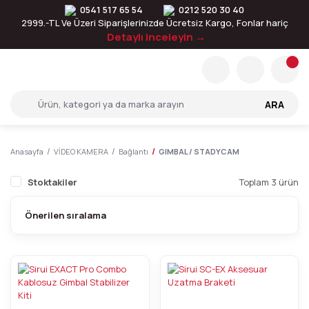
0541 517 65 54
0212 520 30 40
2999.-TL Ve Üzeri Siparişlerinizde Ücretsiz Kargo, Fonlar hariç
Detaylı inceleyin →
ARA
Anasayfa
VİDEO KAMERA
Bağlantı
GIMBAL / STADYCAM
Stoktakiler
Toplam 3 ürün