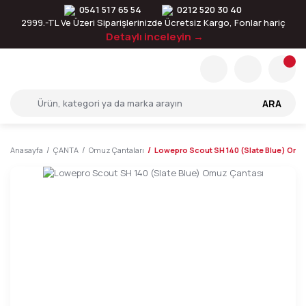
0541 517 65 54
0212 520 30 40
2999.-TL Ve Üzeri Siparişlerinizde Ücretsiz Kargo, Fonlar hariç
Detaylı inceleyin →
ARA
Anasayfa
ÇANTA
Omuz Çantaları
Lowepro Scout SH 140 (Slate Blue) Omu