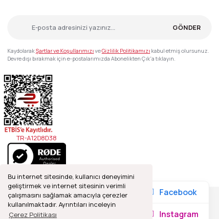
GÖNDER
Kaydolarak
Şartlar ve Koşullarımızı
ve
Gizlilik Politikamızı
kabul etmiş olursunuz.
Devre dışı bırakmak için e-postalarımızda Abonelikten Çık'a tıklayın.
TR-A12D8D38
Bu internet sitesinde, kullanıcı deneyimini
geliştirmek ve internet sitesinin verimli
Facebook
çalışmasını sağlamak amacıyla çerezler
kullanılmaktadır. Ayrıntıları inceleyin
2021© Refleks Fotoğrafçılık, Tüm Hakları Saklıdır.
Instagram
Çerez Politikası