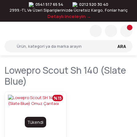
0541 517 65 54
0212 520 30 40
2999.-TL Ve Üzeri Siparişlerinizde Ücretsiz Kargo, Fonlar hariç
Detaylı inceleyin →
ARA
Lowepro Scout Sh 140 (slate
Blue)
%15
Tükendi