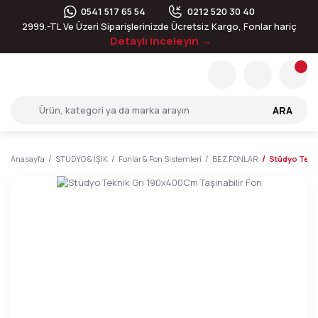
0541 517 65 54
0212 520 30 40
2999.-TL Ve Üzeri Siparişlerinizde Ücretsiz Kargo, Fonlar hariç
Detaylı inceleyin →
ARA
Anasayfa
STÜDYO & IŞIK
Fonlar & Fon Sistemleri
BEZ FONLAR
Stüdyo Tekni