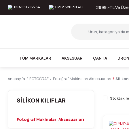
0541 517 65 54
0212 520 30 40
2999.-TL Ve Üzer
TÜM MARKALAR
AKSESUAR
ÇANTA
DRON
Anasayfa
FOTOĞRAF
Fotoğraf Makinaları Aksesuarları
Silikon 
Stoktakile
SILIKON KILIFLAR
Fotoğraf Makinaları Aksesuarları