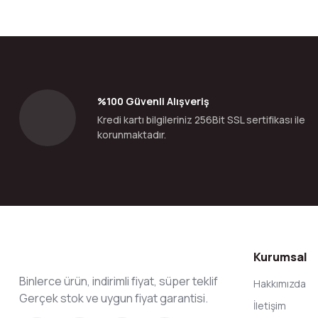
%100 Güvenli Alışveriş
Kredi kartı bilgileriniz 256Bit SSL sertifikası ile
korunmaktadır.
Kurumsal
Binlerce ürün, indirimli fiyat, süper teklif
Hakkımızda
Gerçek stok ve uygun fiyat garantisi.
İletişim