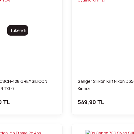
Tükendi
CSCH-128 GREY SILICON
Sanger Silikon Kılıf Nikon D
OR TG-7
Kırmızı
0 TL
549,90 TL