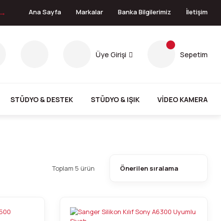
 →
Ana Sayfa
Markalar
Banka Bilgilerimiz
İletişim
Üye Girişi
Sepetim
STÜDYO & DESTEK
STÜDYO & IŞIK
VİDEO KAMERA
Toplam 5 ürün