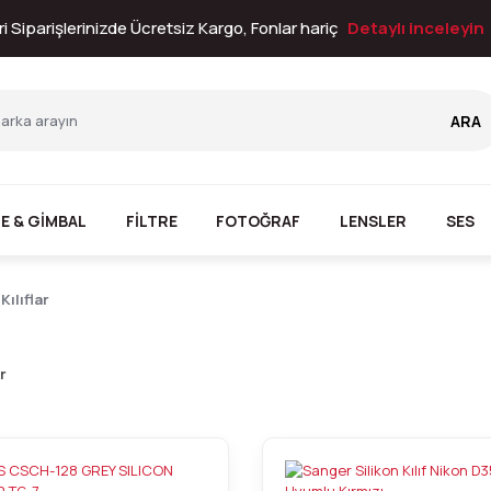
i Siparişlerinizde Ücretsiz Kargo, Fonlar hariç
Detaylı inceleyin
ARA
E & GİMBAL
FİLTRE
FOTOĞRAF
LENSLER
SES
Kılıflar
r