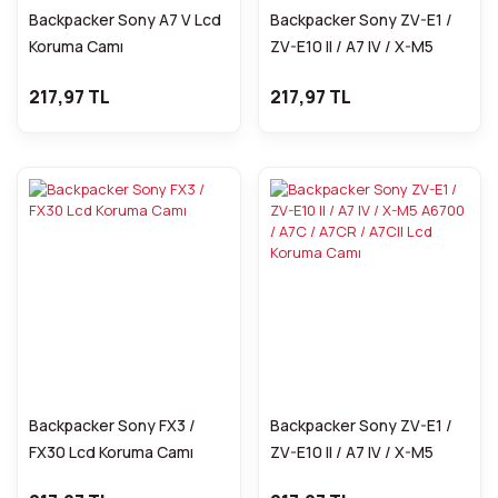
Backpacker Sony A7 V Lcd
Backpacker Sony ZV-E1 /
Koruma Camı
ZV-E10 II / A7 IV / X-M5
A6700 / A7C / A7CR / A7CII
217,97 TL
217,97 TL
Lcd Koruma Camı
Backpacker Sony FX3 /
Backpacker Sony ZV-E1 /
FX30 Lcd Koruma Camı
ZV-E10 II / A7 IV / X-M5
A6700 / A7C / A7CR / A7CII