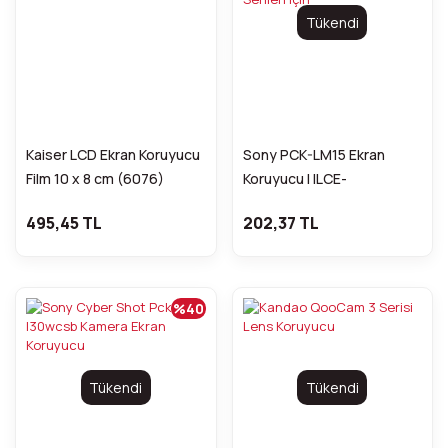
Tükendi
Kaiser LCD Ekran Koruyucu
Sony PCK-LM15 Ekran
Film 10 x 8 cm (6076)
Koruyucu l ILCE-
7M2,7RM2,7SM2 ve Seçili
495,45 TL
202,37 TL
RX Serileri için
%40
Tükendi
Tükendi