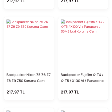
217,97 TL
217,97 TL
Lcd Koruma Camı
Backpacker Nikon Z5 Z6 Z7
Backpacker Fujıfilm X-T4 /
Z8 Z9 Z50 Koruma Camı
X-T5 / X100 VI / Panasonıc
S5M2 Lcd Koruma Camı
217,97 TL
217,97 TL