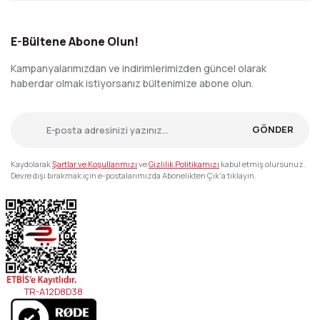
E-Bültene Abone Olun!
Kampanyalarımızdan ve indirimlerimizden güncel olarak
haberdar olmak istiyorsanız bültenimize abone olun.
GÖNDER
Kaydolarak
Şartlar ve Koşullarımızı
ve
Gizlilik Politikamızı
kabul etmiş olursunuz.
Devre dışı bırakmak için e-postalarımızda Abonelikten Çık'a tıklayın.
TR-A12D8D38