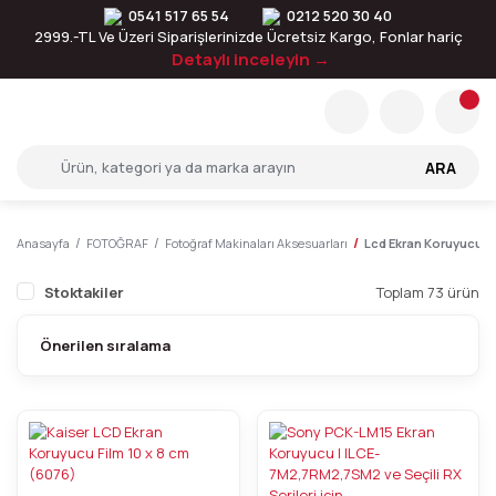
0541 517 65 54
0212 520 30 40
2999.-TL Ve Üzeri Siparişlerinizde Ücretsiz Kargo, Fonlar hariç
Detaylı inceleyin →
ARA
Anasayfa
FOTOĞRAF
Fotoğraf Makinaları Aksesuarları
Lcd Ekran Koruyucula
Stoktakiler
Toplam 73 ürün