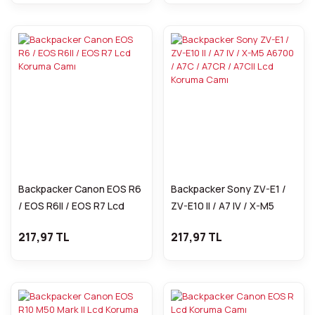
Backpacker Canon EOS R6
Backpacker Sony ZV-E1 /
/ EOS R6II / EOS R7 Lcd
ZV-E10 II / A7 IV / X-M5
Koruma Camı
A6700 / A7C / A7CR / A7CII
217,97 TL
217,97 TL
Lcd Koruma Camı