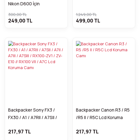
Nikon D600 İçin
300,00 TL
1.249,00 TL
249,00 TL
499,00 TL
Backpacker Sony FX3 /
Backpacker Canon R3 / R5
FX30 / A1 / A7RII / A7SII /
/R5 II / R5C Lcd Koruma
A7II / A7III / A7SIII / RX100-
Camı
217,97 TL
217,97 TL
ZV1 / ZV-E10 // RX100 VII /
A7C Lcd Koruma Camı