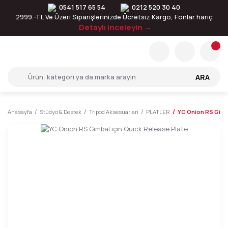
0541 517 65 54
0212 520 30 40
2999.-TL Ve Üzeri Siparişlerinizde Ücretsiz Kargo, Fonlar hariç
Detaylı inceleyin →
ARA
Anasayfa
Stüdyo & Destek
Tripod Aksesuarları
PLATLER
YC Onion RS Gimba