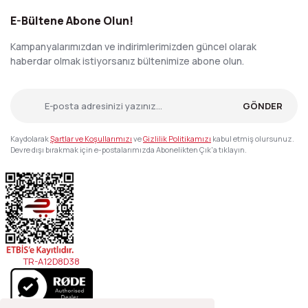
E-Bültene Abone Olun!
Kampanyalarımızdan ve indirimlerimizden güncel olarak
haberdar olmak istiyorsanız bültenimize abone olun.
GÖNDER
Kaydolarak
Şartlar ve Koşullarımızı
ve
Gizlilik Politikamızı
kabul etmiş olursunuz.
Devre dışı bırakmak için e-postalarımızda Abonelikten Çık'a tıklayın.
TR-A12D8D38