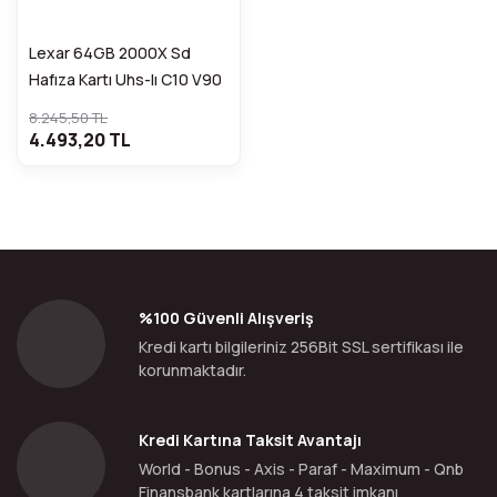
Lexar 64GB 2000X Sd
Hafıza Kartı Uhs-Iı C10 V90
4K U3 (300MB/S)
8.245,50 TL
4.493,20 TL
%100 Güvenli Alışveriş
Kredi kartı bilgileriniz 256Bit SSL sertifikası ile
korunmaktadır.
Kredi Kartına Taksit Avantajı
World - Bonus - Axis - Paraf - Maximum - Qnb
Finansbank kartlarına 4 taksit imkanı