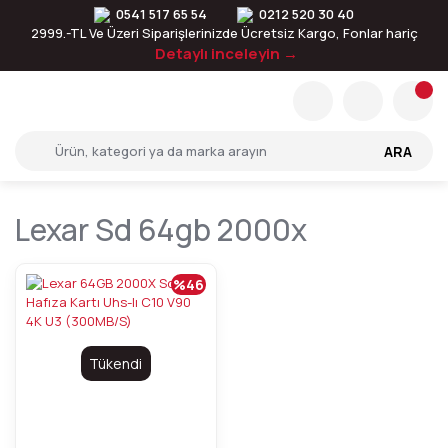
0541 517 65 54
0212 520 30 40
2999.-TL Ve Üzeri Siparişlerinizde Ücretsiz Kargo, Fonlar hariç
Detaylı inceleyin →
ARA
Lexar Sd 64gb 2000x
%46
Tükendi