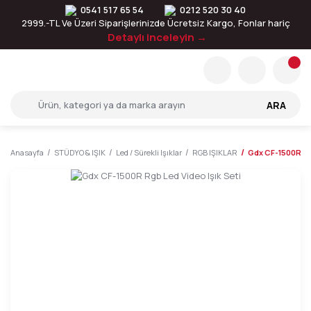
0541 517 65 54
0212 520 30 40
2999.-TL Ve Üzeri Siparişlerinizde Ücretsiz Kargo, Fonlar hariç
Detaylı inceleyin →
ARA
Anasayfa
STÜDYO & IŞIK
Led / Sürekli Işıklar
RGB IŞIKLAR
Gdx CF-1500R Rgb