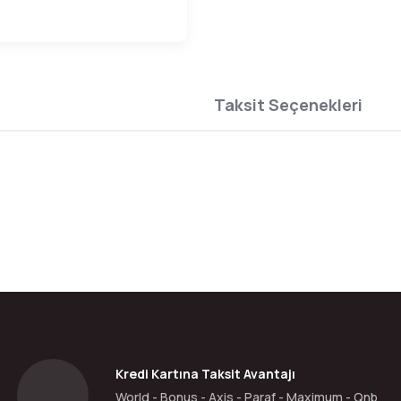
Taksit Seçenekleri
da yetersiz gördüğünüz noktaları öneri formunu kullanarak tarafımıza ilete
Bu ürüne ilk yorumu siz yapın!
Yorum Yaz
Kredi Kartına Taksit Avantajı
World - Bonus - Axis - Paraf - Maximum - Qnb