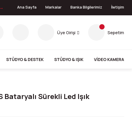
 →
Ana Sayfa
Markalar
Banka Bilgilerimiz
İletişim
Üye Girişi
Sepetim
STÜDYO & DESTEK
STÜDYO & IŞIK
VİDEO KAMERA
 Bataryalı Sürekli Led Işık