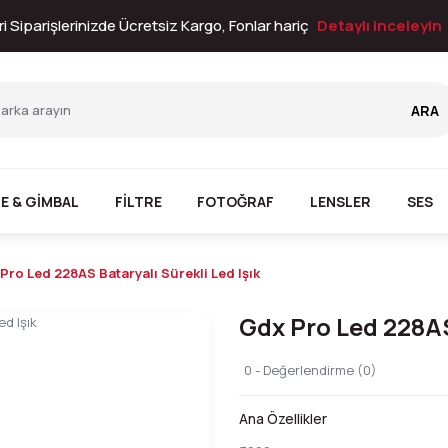
i Siparişlerinizde Ücretsiz Kargo, Fonlar hariç
Detaylı inceleyin
ARA
E & GİMBAL
FİLTRE
FOTOĞRAF
LENSLER
SES
Pro Led 228AS Bataryalı Sürekli Led Işık
Gdx Pro Led 228AS
0 - Değerlendirme (0)
Ana Özellikler