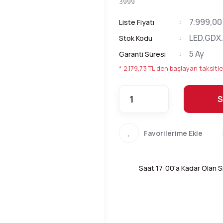
3999
7.999,00
Liste Fiyatı
LED.GDX.
Stok Kodu
5 Ay
Garanti Süresi
* 2.179,73 TL den başlayan taksitle
S
Saat 17:00'a Kadar Olan Si