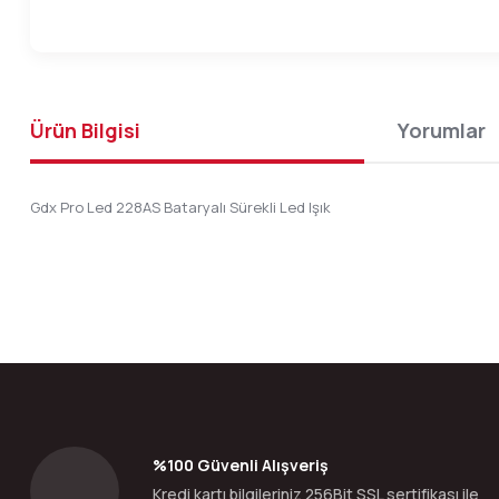
Ürün Bilgisi
Yorumlar
Gdx Pro Led 228AS Bataryalı Sürekli Led Işık
Bu ürünün fiyat bilgisi, resim, ürün açıklamalarında ve diğer konular
Görüş ve önerileriniz için teşekkür ederiz.
Ürün resmi kalitesiz, bozuk veya görüntülenemiyor.
Ürün açıklamasında eksik bilgiler bulunuyor.
Ürün bilgilerinde hatalar bulunuyor.
%100 Güvenli Alışveriş
Ürün fiyatı diğer sitelerden daha pahalı.
Kredi kartı bilgileriniz 256Bit SSL sertifikası ile
Bu ürüne benzer farklı alternatifler olmalı.