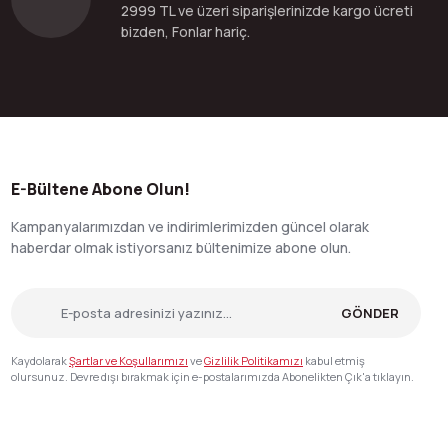
2999 TL ve üzeri siparişlerinizde kargo ücreti
bizden, Fonlar hariç.
E-Bültene Abone Olun!
Kampanyalarımızdan ve indirimlerimizden güncel olarak
haberdar olmak istiyorsanız bültenimize abone olun.
GÖNDER
Kaydolarak
Şartlar ve Koşullarımızı
ve
Gizlilik Politikamızı
kabul etmiş
olursunuz. Devre dışı bırakmak için e-postalarımızda Abonelikten Çık'a tıklayın.