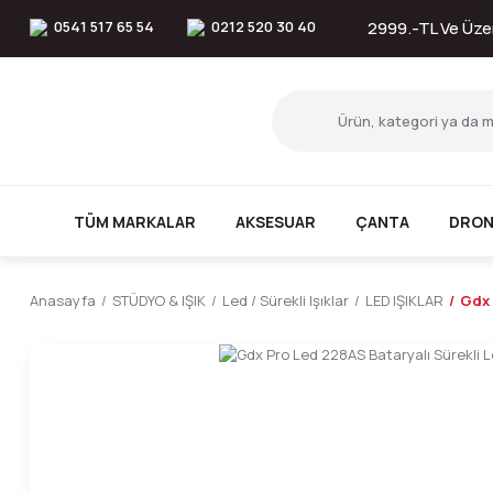
0541 517 65 54
0212 520 30 40
2999.-TL Ve Üzer
TÜM MARKALAR
AKSESUAR
ÇANTA
DRON
Anasayfa
STÜDYO & IŞIK
Led / Sürekli Işıklar
LED IŞIKLAR
Gdx 