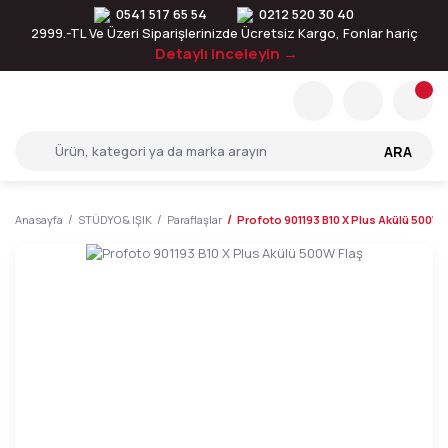
0541 517 65 54
0212 520 30 40
2999.-TL Ve Üzeri Siparişlerinizde Ücretsiz Kargo, Fonlar hariç
Detaylı inceleyin →
ARA
Anasayfa
STÜDYO & IŞIK
Paraflaşlar
Profoto 901193 B10 X Plus Akülü 500W 