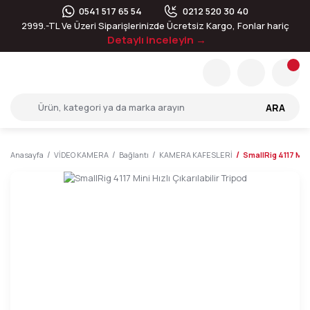
0541 517 65 54
0212 520 30 40
2999.-TL Ve Üzeri Siparişlerinizde Ücretsiz Kargo, Fonlar hariç
Detaylı inceleyin →
ARA
Anasayfa
VİDEO KAMERA
Bağlantı
KAMERA KAFESLERİ
SmallRig 4117 Mini 