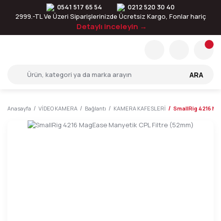
0541 517 65 54
0212 520 30 40
2999.-TL Ve Üzeri Siparişlerinizde Ücretsiz Kargo, Fonlar hariç
Detaylı inceleyin →
ARA
Anasayfa
VİDEO KAMERA
Bağlantı
KAMERA KAFESLERİ
SmallRig 4216 Ma