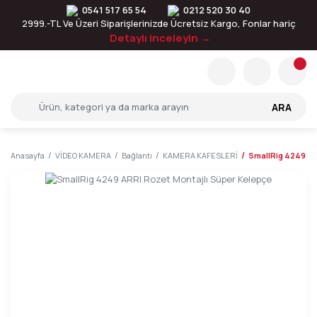
0541 517 65 54
0212 520 30 40
2999.-TL Ve Üzeri Siparişlerinizde Ücretsiz Kargo, Fonlar hariç
Detaylı inceleyin →
ARA
Anasayfa
VİDEO KAMERA
Bağlantı
KAMERA KAFESLERİ
SmallRig 4249 AR