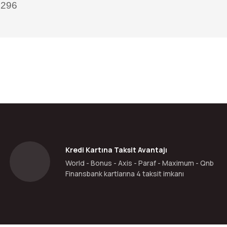
3296
da yetersiz gördüğünüz noktaları öneri formunu kullanarak tarafımıza ilete
Bu ürüne ilk yorumu siz yapın!
Yorum Yaz
Kredi Kartına Taksit Avantajı
World - Bonus - Axis - Paraf - Maximum - Qnb
Finansbank kartlarına 4 taksit imkanı