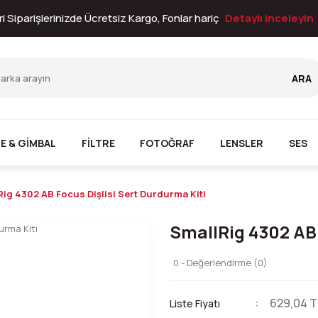
i Siparişlerinizde Ücretsiz Kargo, Fonlar hariç
Detaylı inceleyin
ARA
E & GİMBAL
FİLTRE
FOTOĞRAF
LENSLER
SES
ig 4302 AB Focus Dişlisi Sert Durdurma Kiti
SmallRig 4302 AB 
0 - Değerlendirme (0)
629,04 T
Liste Fiyatı