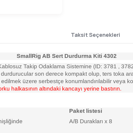
Taksit Seçenekleri
SmallRig AB Sert Durdurma Kiti 4302
 Kablosuz Takip Odaklama Sistemine (ID:
3781
,
3782
 durdurucular son derece kompakt olup, ters toka arac
edilmek üzere serbestçe konumlandırılabilir
veya kol
rku halkasının altındaki kancayı yerine bastırın.
Paket listesi
işliğinde
A/B Durakları x 8