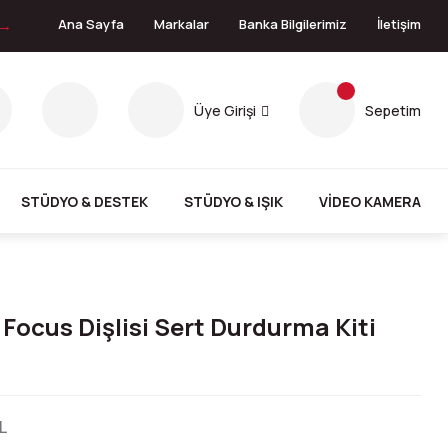
 →
Ana Sayfa
Markalar
Banka Bilgilerimiz
İletişim
Üye Girişi
Sepetim
STÜDYO & DESTEK
STÜDYO & IŞIK
VİDEO KAMERA
Focus Dişlisi Sert Durdurma Kiti
L