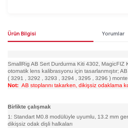
Ürün Bilgisi
Yorumlar
SmallRig AB Sert Durdurma Kiti 4302, MagicFIZ
otomatik lens kalibrasyonu için tasarlanmıştır; AB
(
3291
,
3292
,
3293
,
3294
,
3295
,
3296
) monte 
Not:
AB stoplarını takarken, dikişsiz odaklama ko
Birlikte çalışmak
1: Standart M0.8 modülüyle uyumlu, 13.2 mm gen
dikişsiz odak dişli halkaları