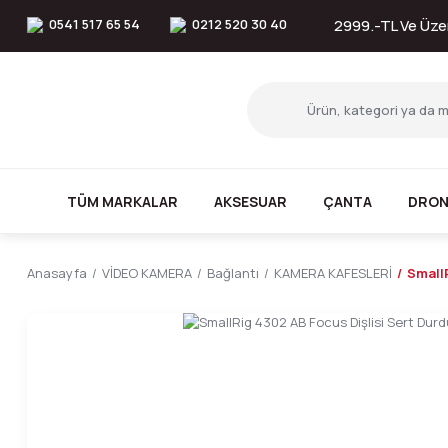
0541 517 65 54
0212 520 30 40
2999.-TL Ve Üzer
TÜM MARKALAR
AKSESUAR
ÇANTA
DRON
Anasayfa
VİDEO KAMERA
Bağlantı
KAMERA KAFESLERİ
SmallR