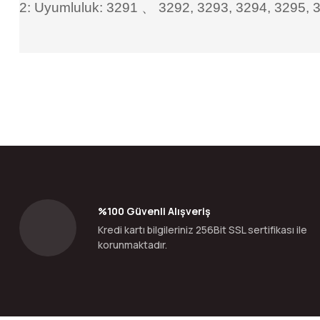
2: Uyumluluk: 3291
、
3292, 3293, 3294, 3295, 
Bu ürünün fiyat bilgisi, resim, ürün açıklamalarında ve diğer konular
Görüş ve önerileriniz için teşekkür ederiz.
Ürün resmi kalitesiz, bozuk veya görüntülenemiyor.
Ürün açıklamasında eksik bilgiler bulunuyor.
Ürün bilgilerinde hatalar bulunuyor.
%100 Güvenli Alışveriş
Ürün fiyatı diğer sitelerden daha pahalı.
Kredi kartı bilgileriniz 256Bit SSL sertifikası ile
Bu ürüne benzer farklı alternatifler olmalı.
korunmaktadır.