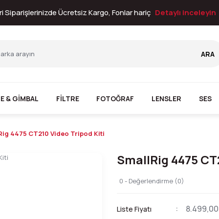
i Siparişlerinizde Ücretsiz Kargo, Fonlar hariç
Detaylı inceleyin
ARA
E & GİMBAL
FİLTRE
FOTOĞRAF
LENSLER
SES
Rig 4475 CT210 Video Tripod Kiti
SmallRig 4475 CT2
0 - Değerlendirme (0)
8.499,00
Liste Fiyatı