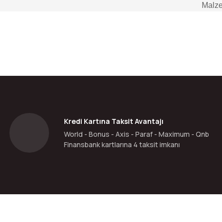
Malze
da yetersiz gördüğünüz noktaları öneri formunu kullanarak tarafımıza ilete
Bu ürüne ilk yorumu siz yapın!
Yorum Yaz
Kredi Kartına Taksit Avantajı
World - Bonus - Axis - Paraf - Maximum - Qnb
Finansbank kartlarına 4 taksit imkanı
Gönder