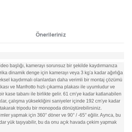
Önerileriniz
video başlığı, kamerayı sorunsuz bir şekilde kaydırmanıza
arika dinamik denge için kamerayı veya 3 kg'a kadar ağırlığa
eneksel kaydırmalı olanlardan daha verimli bir montaj çözümü
akası ve Manfrotto hızlı çıkarma plakası ile uyumludur ve
ir kase tabanı ile birlikte gelir. 61 cm'ye kadar katlanabilen
caklar, çalışma yüksekliğini saniyeler içinde 192 cm'ye kadar
a takarak tripodu bir monopoda dönüştürebilirsiniz.
ekimler yapmak için 360° döner ve 90° / -65° eğilir. Ayrıca, bu
a kadar yük taşıyabilir, bu da onu açık havada çekim yapmak