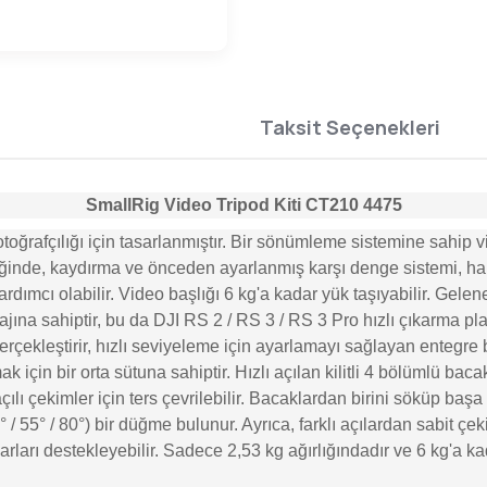
Taksit Seçenekleri
SmallRig Video Tripod Kiti CT210 4475
toğrafçılığı için tasarlanmıştır. Bir sönümleme sistemine sahip 
ldiğinde, kaydırma ve önceden ayarlanmış karşı denge sistemi, h
rdımcı olabilir. Video başlığı 6 kg'a kadar yük taşıyabilir. Gel
ajına sahiptir, bu da DJI RS 2 / RS 3 / RS 3 Pro hızlı çıkarma pl
gerçekleştirir, hızlı seviyeleme için ayarlamayı sağlayan entegre b
k için bir orta sütuna sahiptir. Hızlı açılan kilitli 4 bölümlü ba
çılı çekimler için ters çevrilebilir. Bacaklardan birini söküp baş
23° / 55° / 80°) bir düğme bulunur. Ayrıca, farklı açılardan sabit ç
ksesuarları destekleyebilir. Sadece 2,53 kg ağırlığındadır ve 6 kg'