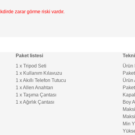
kdirde zarar görme riski vardır.
Paket listesi
Tekni
1 x Tripod Seti
Ürün 
1 x Kullanım Kılavuzu
Paket
1 x Akıllı Telefon Tutucu
Ürün A
1 x Allen Anahtarı
Paket 
1 x Taşıma Çantası
Kapal
1 x Ağırlık Çantası
Boy A
Maksi
Maksi
Min Y
Yükse