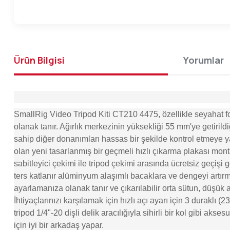
Ürün Bilgisi
Yorumlar
SmallRig Video Tripod Kiti CT210 4475, özellikle seyahat fo
olanak tanır. Ağırlık merkezinin yüksekliği 55 mm'ye getiri
sahip diğer donanımları hassas bir şekilde kontrol etmeye ya
olan yeni tasarlanmış bir geçmeli hızlı çıkarma plakası mont
sabitleyici çekimi ile tripod çekimi arasında ücretsiz geçişi 
ters katlanır alüminyum alaşımlı bacaklara ve dengeyi artırma
ayarlamanıza olanak tanır ve çıkarılabilir orta sütun, düşük a
İhtiyaçlarınızı karşılamak için hızlı açı ayarı için 3 duraklı (
tripod 1/4"-20 dişli delik aracılığıyla sihirli bir kol gibi a
için iyi bir arkadaş yapar.