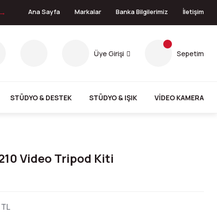
 →
Ana Sayfa
Markalar
Banka Bilgilerimiz
İletişim
Üye Girişi
Sepetim
STÜDYO & DESTEK
STÜDYO & IŞIK
VİDEO KAMERA
10 Video Tripod Kiti
 TL