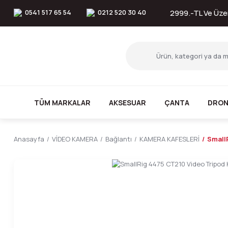
0541 517 65 54
0212 520 30 40
2999.-TL Ve Üzer
TÜM MARKALAR
AKSESUAR
ÇANTA
DRON
Anasayfa
VİDEO KAMERA
Bağlantı
KAMERA KAFESLERİ
Small