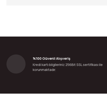
Bu ürünün fiyat bilgisi, resim, ürün açıklamalarında ve diğer konular
Görüş ve önerileriniz için teşekkür ederiz.
Ürün resmi kalitesiz, bozuk veya görüntülenemiyor.
Ürün açıklamasında eksik bilgiler bulunuyor.
Ürün bilgilerinde hatalar bulunuyor.
%100 Güvenli Alışveriş
Ürün fiyatı diğer sitelerden daha pahalı.
Kredi kartı bilgileriniz 256Bit SSL sertifikası ile
Bu ürüne benzer farklı alternatifler olmalı.
korunmaktadır.