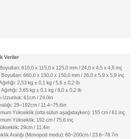
k Veriler
Boyutları: 610,0 x 115,0 x 125,0 mm / 24,0 x 4,5 x 4,9 inç
 Boyutları: 660,0 x 150,0 x 150,0 mm / 26,0 x 5,9 x 5,9 inç
ğırlığı: 2,53 kg ± 0,1 kg / 5,6 ± 0,2 lb
Ağırlığı: 3,65 kg ± 0,1 kg / 8,0 ± 0,2 lb
ı Uzunluk: 61cm / 24.0in
ralığı: 29~192cm / 11.4~75.6in
mum Yükseklik (orta sütun aşağıdayken): 155 cm / 61 inç
mum Yükseklik: 192 cm / 75,6 inç
ükseklik: 29cm / 11.4in
klik Aralığı (Monopod modu): 60~200cm / 23.6~78.7in