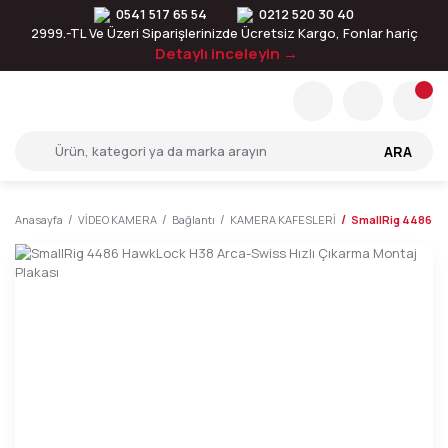
0541 517 65 54
0212 520 30 40
2999.-TL Ve Üzeri Siparişlerinizde Ücretsiz Kargo, Fonlar hariç
Detaylı inceleyin →
ARA
Anasayfa
VİDEO KAMERA
Bağlantı
KAMERA KAFESLERİ
SmallRig 4486 Ha