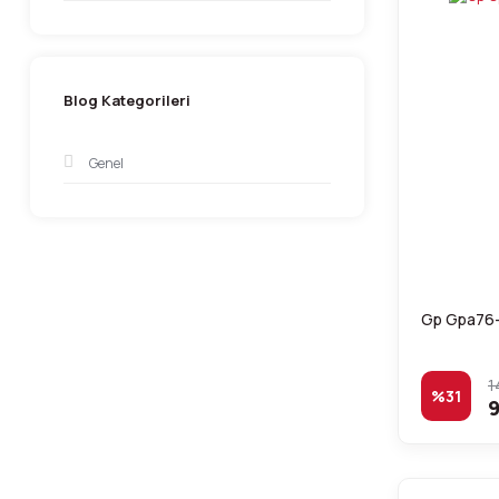
Blog Kategorileri
Genel
Gp Gpa76-c
1
%31
9