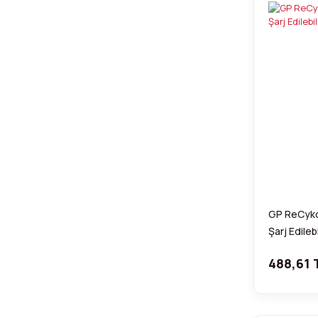
GP ReCyko
Şarj Edilebi
488,61 