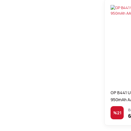
GP B441 US
950mAh AAA
8
%21
6