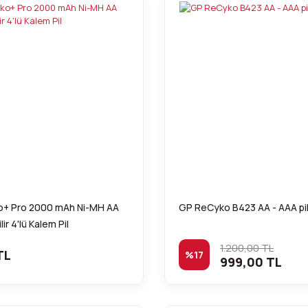
+ Pro 2000 mAh Ni-MH AA
GP ReCyko B423 AA - AAA pil 
lir 4'lü Kalem Pil
1.200,00 TL
TL
%17
999,00 TL