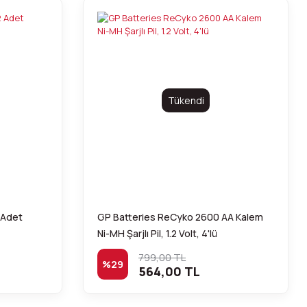
Tükendi
2 Adet
GP Batteries ReCyko 2600 AA Kalem
Ni-MH Şarjlı Pil, 1.2 Volt, 4'lü
799,00 TL
%29
564,00 TL