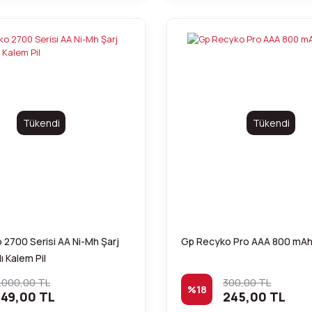
Tükendi
Tükendi
2700 Serisi AA Ni-Mh Şarj
Gp Recyko Pro AAA 800 mAh Ş
'lı Kalem Pil
.000,00 TL
300,00 TL
%18
49,00 TL
245,00 TL