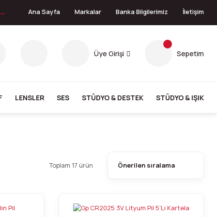
 →
Ana Sayfa
Markalar
Banka Bilgilerimiz
İletişim
Üye Girişi
Sepetim
F
LENSLER
SES
STÜDYO & DESTEK
STÜDYO & IŞIK
Toplam 17 ürün