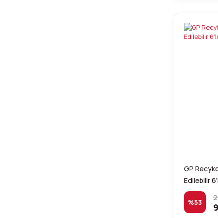
GP Recyko 
Edilebilir 6
2
%53
9