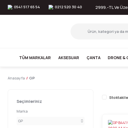
0541 517 65 54
0212 520 30 40
2999.-TL Ve Üzer
TÜM MARKALAR
AKSESUAR
ÇANTA
DRONE & 
Anasayfa
GP
Stoktakile
Seçimleriniz
Marka
GP