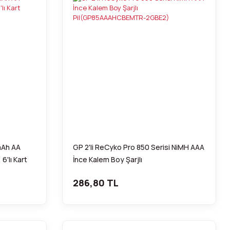
mAh AA
GP 2'li ReCyko Pro 850 Serisi NiMH AAA
 6'lı Kart
İnce Kalem Boy Şarjlı
Pil(GP85AAAHCBEMTR-2GBE2)
286,80 TL