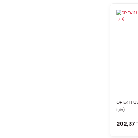
GP E411 US
için)
202,37 