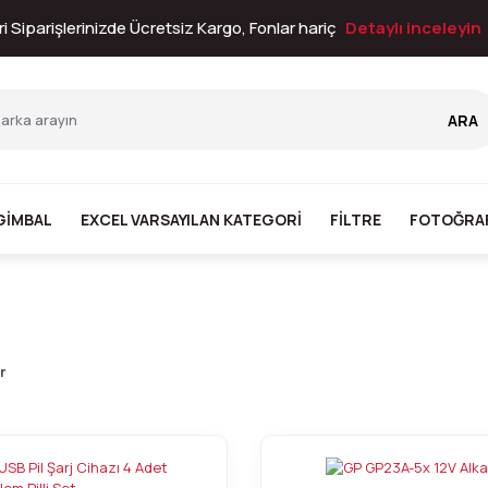
i Siparişlerinizde Ücretsiz Kargo, Fonlar hariç
Detaylı inceleyin
ARA
GİMBAL
EXCEL VARSAYILAN KATEGORI
FİLTRE
FOTOĞRA
r