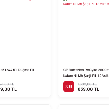
5 Lr44 5'li Düğme Pil
GP Batteries ReCyko 2600
Kalem Ni-Mh Şarjlı Pil, 1.2 Volt,
44,00 TL
1.300,00 TL
%35
9,00 TL
839,00 TL