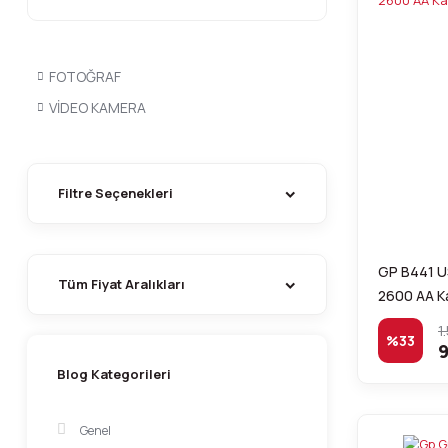
FOTOĞRAF
VİDEO KAMERA
Filtre Seçenekleri
GP B441 US
Tüm Fiyat Aralıkları
2600 AA Ka
1
%33
9
Blog Kategorileri
Genel