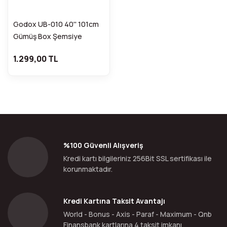
Godox UB-010 40'' 101cm
Gümüş Box Şemsiye
FDCA31034
1.299,00 TL
%100 Güvenli Alışveriş
Kredi kartı bilgileriniz 256Bit SSL sertifikası ile
korunmaktadır.
Kredi Kartına Taksit Avantajı
World - Bonus - Axis - Paraf - Maximum - Qnb
Finansbank kartlarına 4 taksit imkanı