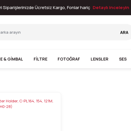
i Siparişlerinizde Ücretsiz Kargo, Fonlar hariç
Detaylı inceleyin
ARA
E & GİMBAL
FİLTRE
FOTOĞRAF
LENSLER
SES