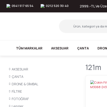
0541 517 65 54
0212 520 30 40
2999.-TL Ve Üzer
TÜM MARKALAR
AKSESUAR
ÇANTA
DRON
121m
AKSESUAR
ÇANTA
DRONE & GİMBAL
FİLTRE
FOTOĞRAF
Lensler