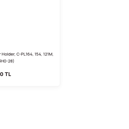
er Holder, C-PL164, 154, 121M,
3H0-28)
0 TL