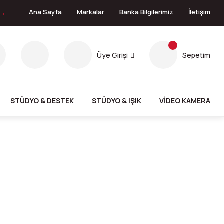
 →
Ana Sayfa
Markalar
Banka Bilgilerimiz
İletişim
Üye Girişi
Sepetim
STÜDYO & DESTEK
STÜDYO & IŞIK
VİDEO KAMERA