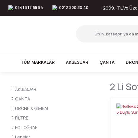
0541 517 65 54
0212 520 30 40
2999.-TL Ve Üzer
TÜM MARKALAR
AKSESUAR
ÇANTA
DRON
2 Li S
AKSESUAR
ÇANTA
DRONE & GİMBAL
FİLTRE
FOTOĞRAF
Lensler