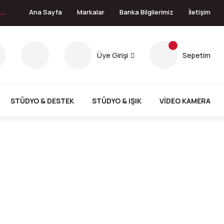
 →
Ana Sayfa
Markalar
Banka Bilgilerimiz
İletişim
Üye Girişi
Sepetim
STÜDYO & DESTEK
STÜDYO & IŞIK
VİDEO KAMERA