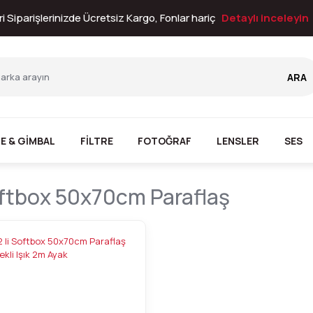
i Siparişlerinizde Ücretsiz Kargo, Fonlar hariç
Detaylı inceleyin
ARA
E & GİMBAL
FİLTRE
FOTOĞRAF
LENSLER
SES
oftbox 50x70cm Paraflaş