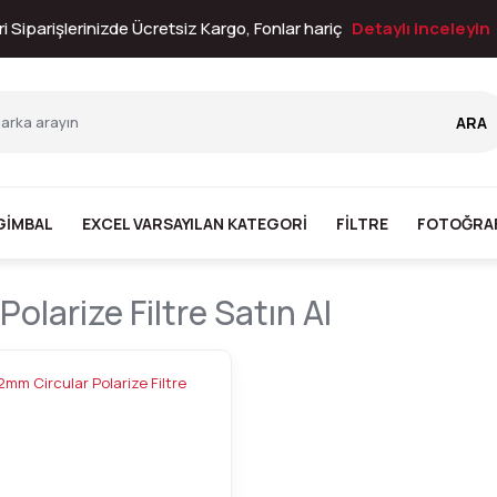
i Siparişlerinizde Ücretsiz Kargo, Fonlar hariç
Detaylı inceleyin
ARA
GİMBAL
EXCEL VARSAYILAN KATEGORI
FİLTRE
FOTOĞRA
olarize Filtre Satın Al