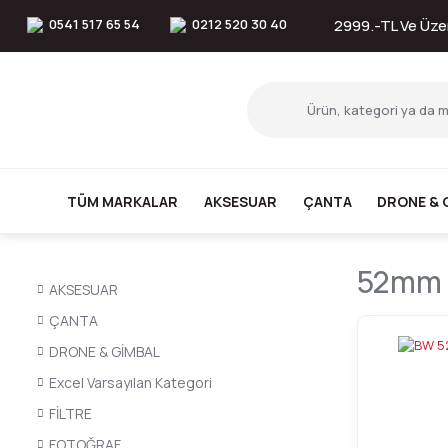
0541 517 65 54
0212 520 30 40
2999.-TL Ve Üzer
TÜM MARKALAR
AKSESUAR
ÇANTA
DRONE & 
52mm P
AKSESUAR
ÇANTA
DRONE & GİMBAL
Excel Varsayılan Kategori
FİLTRE
FOTOĞRAF