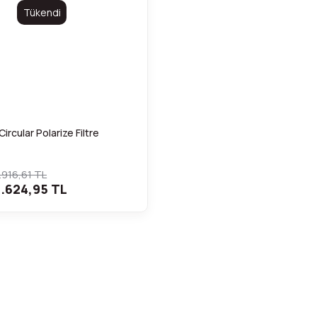
Tükendi
rcular Polarize Filtre
.916,61 TL
.624,95 TL