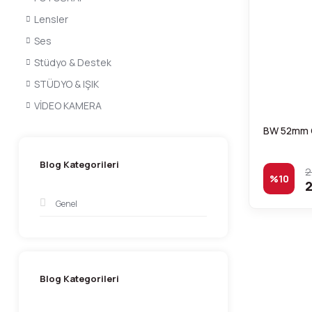
Lensler
Ses
Stüdyo & Destek
STÜDYO & IŞIK
VİDEO KAMERA
BW 52mm Ci
Blog Kategorileri
2
%10
2
Genel
Blog Kategorileri