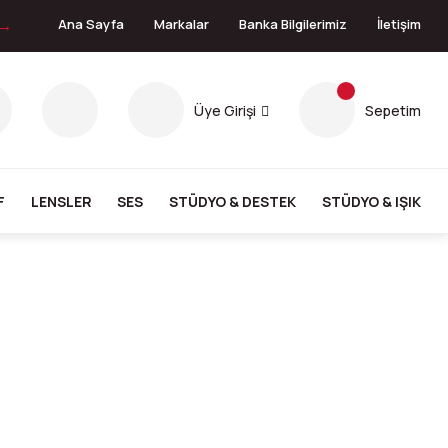
 →
Ana Sayfa
Markalar
Banka Bilgilerimiz
İletişim
Üye Girişi
Sepetim
F
LENSLER
SES
STÜDYO & DESTEK
STÜDYO & IŞIK