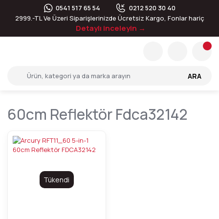
0541 517 65 54
0212 520 30 40
2999.-TL Ve Üzeri Siparişlerinizde Ücretsiz Kargo, Fonlar hariç
Detaylı inceleyin →
ARA
60cm Reflektör Fdca32142
Tükendi