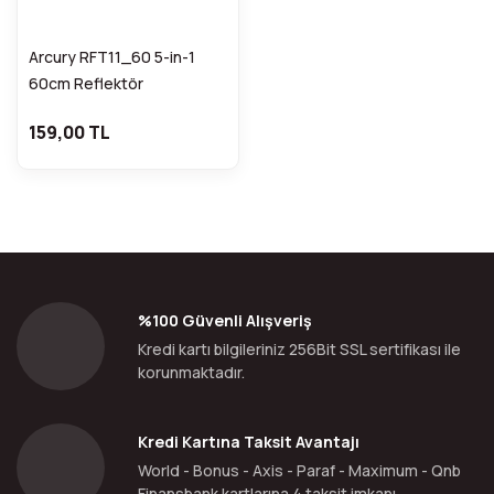
Arcury RFT11_60 5-in-1
60cm Reflektör
FDCA32142
159,00 TL
%100 Güvenli Alışveriş
Kredi kartı bilgileriniz 256Bit SSL sertifikası ile
korunmaktadır.
Kredi Kartına Taksit Avantajı
World - Bonus - Axis - Paraf - Maximum - Qnb
Finansbank kartlarına 4 taksit imkanı