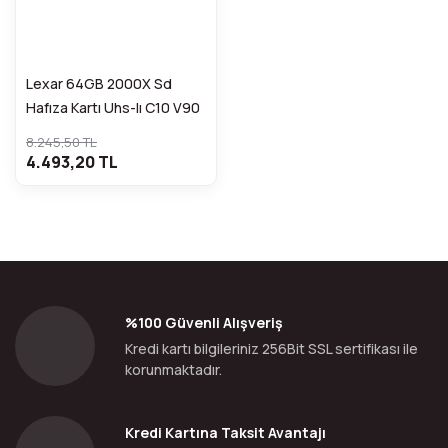
Lexar 64GB 2000X Sd
Hafıza Kartı Uhs-Iı C10 V90
4K U3 (300MB/S)
8.245,50 TL
4.493,20 TL
%100 Güvenli Alışveriş
Kredi kartı bilgileriniz 256Bit SSL sertifikası ile
korunmaktadır.
Kredi Kartına Taksit Avantajı