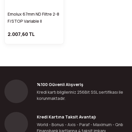
Emolux 67mm ND Filtre 2-8
F/STOP Variable II
2.007,60 TL
%100 Güvenli Alışveriş
Kredi kartı bilgileriniz 256Bit SSL sertifikası ile
korunmaktadır.
Kredi Kartına Taksit Avantajı
World - Bonus - Axis - Paraf - Maximum - Qnb
Finansbank kartlarına 4 taksit imkanı