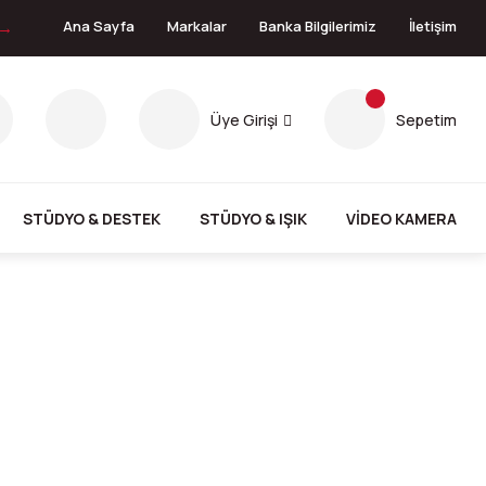
 →
Ana Sayfa
Markalar
Banka Bilgilerimiz
İletişim
Üye Girişi
Sepetim
STÜDYO & DESTEK
STÜDYO & IŞIK
VİDEO KAMERA