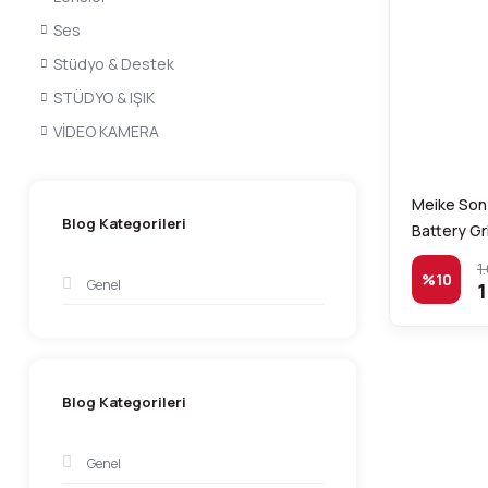
Ses
Stüdyo & Destek
STÜDYO & IŞIK
VİDEO KAMERA
Meike Sony
Blog Kategorileri
Battery Gr
1
%10
Genel
1
Blog Kategorileri
Genel