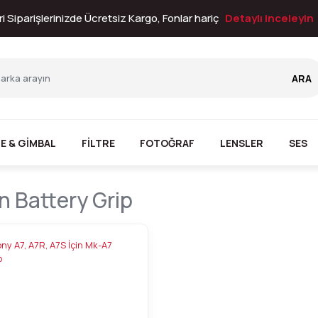
i Siparişlerinizde Ücretsiz Kargo, Fonlar hariç
Detaylı inceleyin
ARA
E & GİMBAL
FİLTRE
FOTOĞRAF
LENSLER
SES
in Battery Grip