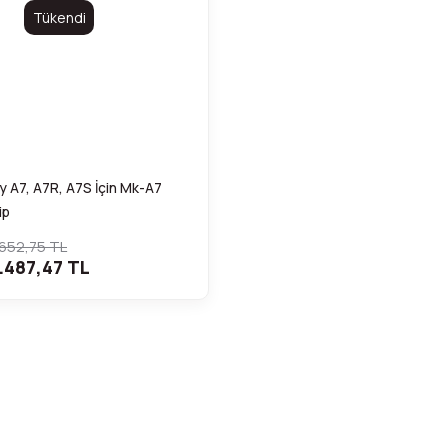
Tükendi
 A7, A7R, A7S İçin Mk-A7
ip
.652,75 TL
.487,47 TL