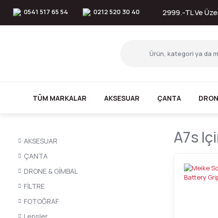
0541 517 65 54
0212 520 30 40
2999.-TL Ve Üzer
TÜM MARKALAR
AKSESUAR
ÇANTA
DRON
A7s Iç
AKSESUAR
ÇANTA
DRONE & GİMBAL
FİLTRE
FOTOĞRAF
Lensler