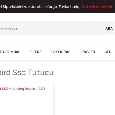
i Siparişlerinizde Ücretsiz Kargo, Fonlar hariç
Detaylı inceleyin
ARA
E & GİMBAL
FİLTRE
FOTOĞRAF
LENSLER
SES
ird Ssd Tutucu