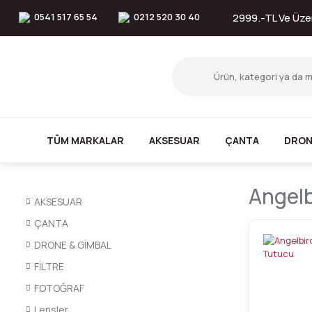
0541 517 65 54
0212 520 30 40
2999.-TL Ve Üzer
TÜM MARKALAR
AKSESUAR
ÇANTA
DRON
Angelb
AKSESUAR
ÇANTA
DRONE & GİMBAL
FİLTRE
FOTOĞRAF
Lensler