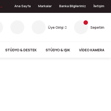
 →
Ana Sayfa
Markalar
Banka Bilgilerimiz
İletişim
Üye Girişi
Sepetim
STÜDYO & DESTEK
STÜDYO & IŞIK
VİDEO KAMERA