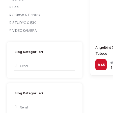
Ses
Stüdyo & Destek
STÜDYO & IŞIK
VİDEO KAMERA
Angelbird
Blog Kategorileri
Tutucu
2
%45
Genel
1
Blog Kategorileri
Genel