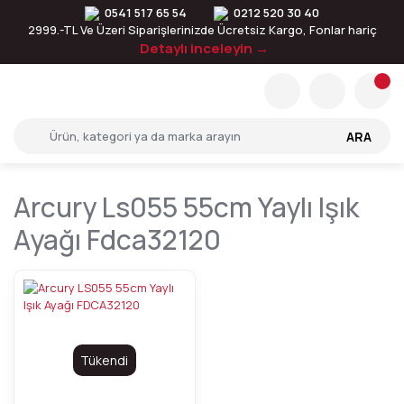
0541 517 65 54
0212 520 30 40
2999.-TL Ve Üzeri Siparişlerinizde Ücretsiz Kargo, Fonlar hariç
Detaylı inceleyin →
ARA
Arcury Ls055 55cm Yaylı Işık
Ayağı Fdca32120
Tükendi