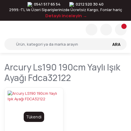
0541 517 65 54
0212 520 30 40
2999.-TL Ve Üzeri Siparişlerinizde Ücretsiz Kargo, Fonlar hariç
Detaylı inceleyin →
ARA
Arcury Ls190 190cm Yaylı Işık
Ayağı Fdca32122
Tükendi