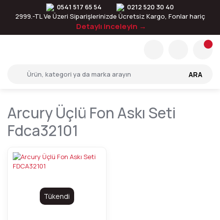
0541 517 65 54
0212 520 30 40
2999.-TL Ve Üzeri Siparişlerinizde Ücretsiz Kargo, Fonlar hariç
Detaylı inceleyin →
ARA
Arcury Üçlü Fon Askı Seti
Fdca32101
Tükendi