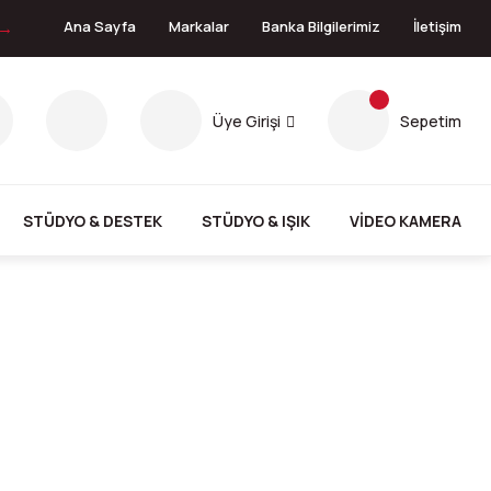
 →
Ana Sayfa
Markalar
Banka Bilgilerimiz
İletişim
Üye Girişi
Sepetim
STÜDYO & DESTEK
STÜDYO & IŞIK
VİDEO KAMERA