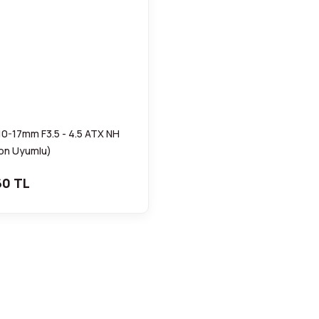
10-17mm F3.5 - 4.5 ATX NH
on Uyumlu)
60 TL