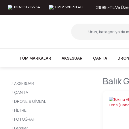
0541 517 65 54
0212 520 30 40
2999.-TL Ve Üzer
TÜM MARKALAR
AKSESUAR
ÇANTA
DRON
Balık 
AKSESUAR
ÇANTA
DRONE & GİMBAL
FİLTRE
FOTOĞRAF
Lensler