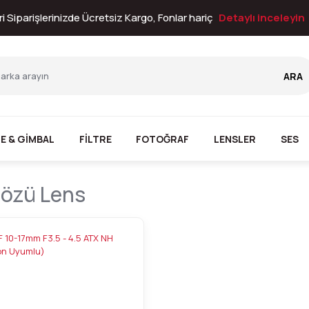
i Siparişlerinizde Ücretsiz Kargo, Fonlar hariç
Detaylı inceleyin
ARA
E & GİMBAL
FİLTRE
FOTOĞRAF
LENSLER
SES
Gözü Lens