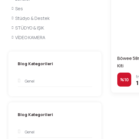
Ses
Stüdyo & Destek
STÜDYO & IŞIK
VİDEO KAMERA
Böwee 58m
Blog Kategorileri
Kiti
1
%10
Genel
1
Blog Kategorileri
Genel