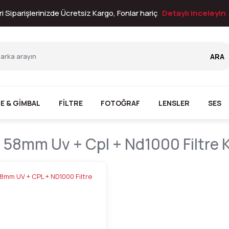
i Siparişlerinizde Ücretsiz Kargo, Fonlar hariç
Detaylı inceleyin
ARA
E & GİMBAL
FİLTRE
FOTOĞRAF
LENSLER
SES
58mm Uv + Cpl + Nd1000 Filtre K