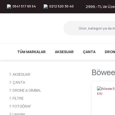
0541 517 65 54
0212 520 30 40
2999.-TL Ve Üzer
TÜM MARKALAR
AKSESUAR
ÇANTA
DRON
Böwee 
AKSESUAR
ÇANTA
DRONE & GİMBAL
FİLTRE
FOTOĞRAF
Lensler